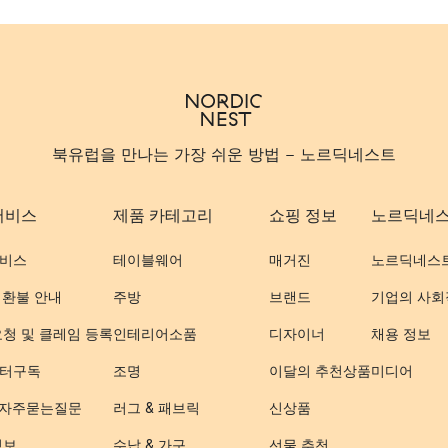
북유럽을 만나는 가장 쉬운 방법 - 노르딕네스트
서비스
제품 카테고리
쇼핑 정보
노르딕네
비스
테이블웨어
매거진
노르딕네스
 환불 안내
주방
브랜드
기업의 사회
요청 및 클레임 등록
인테리어소품
디자이너
채용 정보
터구독
조명
이달의 추천상품
미디어
- 자주묻는질문
러그 & 패브릭
신상품
정보
수납 & 가구
선물 추천