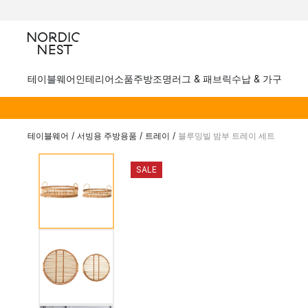
테이블웨어
인테리어소품
주방
조명
러그 & 패브릭
수납 & 가구
테이블웨어
/
서빙용 주방용품
/
트레이
/
블루밍빌 밤부 트레이 세트
SALE