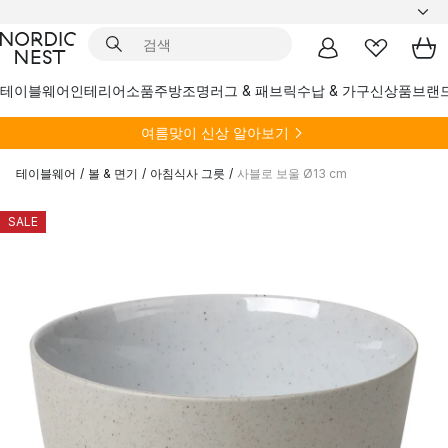
테이블웨어
인테리어소품
주방
조명
러그 & 패브릭
수납 & 가구
신상품
브랜
여름
맞이 신상 알아보기
테이블웨어
/
볼 & 면기
/
아침식사 그릇
/
사블로 보울 Ø13 cm
SALE