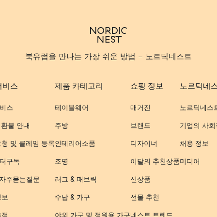
북유럽을 만나는 가장 쉬운 방법 - 노르딕네스트
서비스
제품 카테고리
쇼핑 정보
노르딕네
비스
테이블웨어
매거진
노르딕네스
 환불 안내
주방
브랜드
기업의 사회
요청 및 클레임 등록
인테리어소품
디자이너
채용 정보
터구독
조명
이달의 추천상품
미디어
- 자주묻는질문
러그 & 패브릭
신상품
정보
수납 & 가구
선물 추천
추적
야외 가구 및 정원용 가구
네스트 트렌드