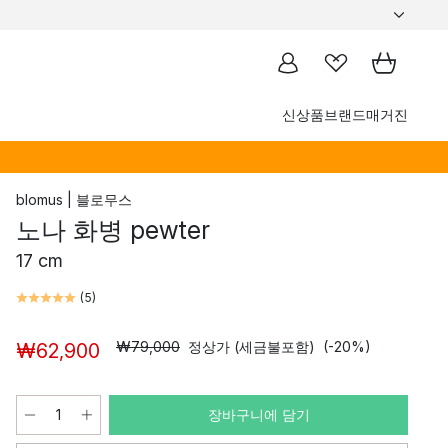
신상품
브랜드
매거진
blomus | 블로무스
노나 화병 pewter
17 cm
(
5
)
₩79,000
정상가 (세금불포함)
(-20%)
₩62,900
장바구니에 담기