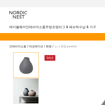
테이블웨어
인테리어소품
주방
조명
러그 & 패브릭
수납 & 가구
인테리어소품
/
데코레이션
/
화병
/
노나 화병 pewter
SALE