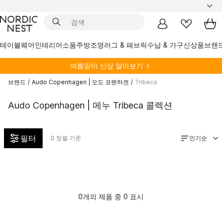
테이블웨어
인테리어소품
주방
조명
러그 & 패브릭
수납 & 가구
신상품
브랜
여름
맞이 신상 알아보기
브랜드
/
Audo Copenhagen | 오도 코펜하겐
/
Tribeca
Audo Copenhagen | 메누 Tribeca 콜렉션
필터
인기순
0
정렬 기준
0개의 제품 중 0 표시