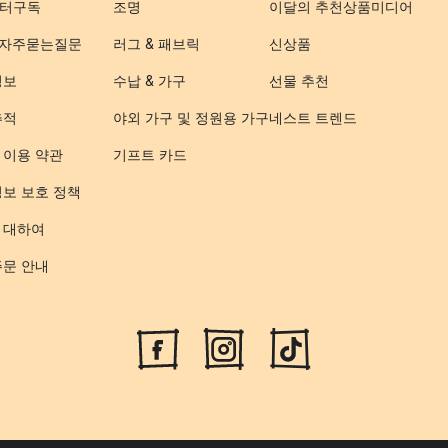
터구독
조명
이달의 추천상품
미디어
- 자주묻는질문
러그 & 패브릭
신상품
정보
수납 & 가구
선물 추천
추적
야외 가구 및 정원용 가구
네스트 트렌드
 이용 약관
기프트 카드
정보 보호 정책
 대하여
주문 안내