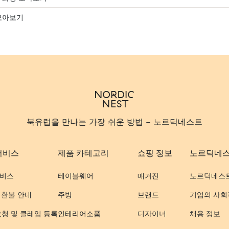
모아보기
북유럽을 만나는 가장 쉬운 방법 - 노르딕네스트
서비스
제품 카테고리
쇼핑 정보
노르딕네
비스
테이블웨어
매거진
노르딕네스
 환불 안내
주방
브랜드
기업의 사회
요청 및 클레임 등록
인테리어소품
디자이너
채용 정보