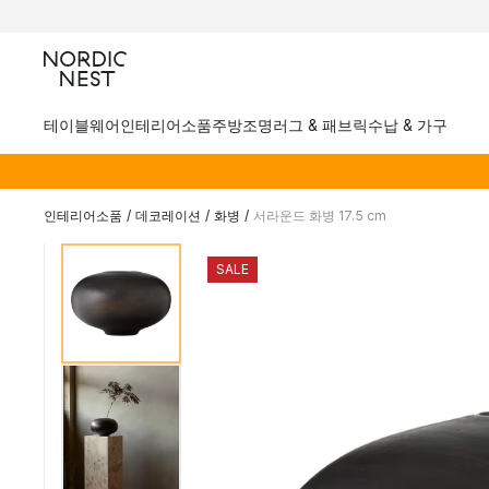
테이블웨어
인테리어소품
주방
조명
러그 & 패브릭
수납 & 가구
인테리어소품
/
데코레이션
/
화병
/
서라운드 화병 17.5 cm
SALE