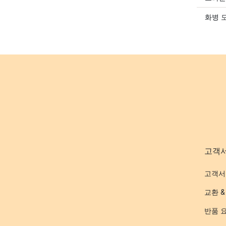
화병 
고객
고객서
교환 &
반품 