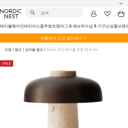
테이블웨어
인테리어소품
주방
조명
러그 & 패브릭
수납 & 가구
신상품
브랜
여름
맞이 신상 알아보기
조명
/
램프
/
포터블 램프
/
리버스 무선 테이블 조명 24.5 cm
SALE