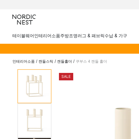
테이블웨어
인테리어소품
주방
조명
러그 & 패브릭
수납 & 가구
인테리어소품
/
캔들스틱
/
캔들홀더
/
쿠부스 4 캔들 홀더
SALE