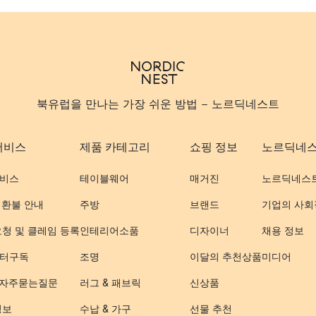
북유럽을 만나는 가장 쉬운 방법 - 노르딕네스트
서비스
제품 카테고리
쇼핑 정보
노르딕네
비스
테이블웨어
매거진
노르딕네스
 환불 안내
주방
브랜드
기업의 사회
요청 및 클레임 등록
인테리어소품
디자이너
채용 정보
터구독
조명
이달의 추천상품
미디어
- 자주묻는질문
러그 & 패브릭
신상품
정보
수납 & 가구
선물 추천