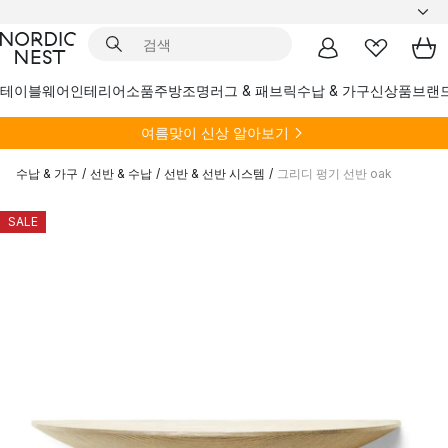
테이블웨어
인테리어소품
주방
조명
러그 & 패브릭
수납 & 가구
신상품
브랜
여름
맞이 신상 알아보기
수납 & 가구
/
선반 & 수납
/
선반 & 선반 시스템
/
그리디 펑기 선반 oak
SALE