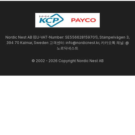
Nordic Nest AB (EU-VAT-Number: SE556628159701), Stämpelvägen 3,
394 70 Kalmar, Sweden 고객센터: info@nordicnest.kr, 카카오톡 채널: @
노르딕네스트
© 2002 - 2026 Copyright Nordic Nest AB