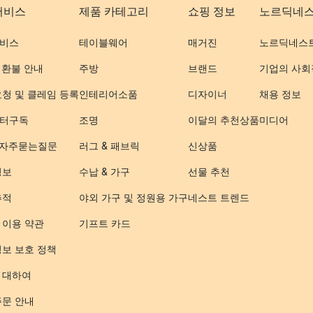
서비스
제품 카테고리
쇼핑 정보
노르딕네
비스
테이블웨어
매거진
노르딕네스
 환불 안내
주방
브랜드
기업의 사회
요청 및 클레임 등록
인테리어소품
디자이너
채용 정보
터구독
조명
이달의 추천상품
미디어
- 자주묻는질문
러그 & 패브릭
신상품
정보
수납 & 가구
선물 추천
추적
야외 가구 및 정원용 가구
네스트 트렌드
 이용 약관
기프트 카드
정보 보호 정책
 대하여
주문 안내