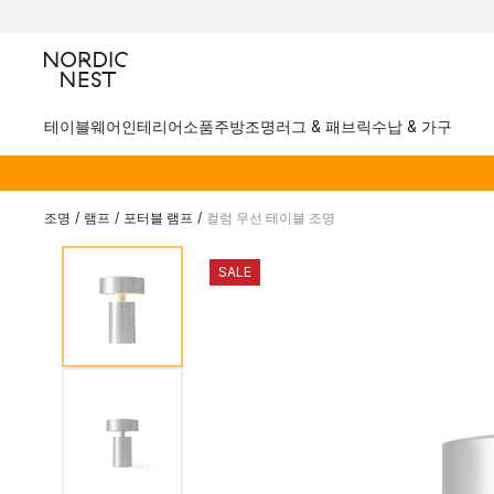
테이블웨어
인테리어소품
주방
조명
러그 & 패브릭
수납 & 가구
조명
/
램프
/
포터블 램프
/
컬럼 무선 테이블 조명
SALE