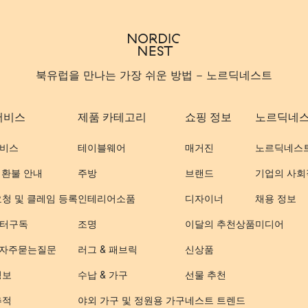
북유럽을 만나는 가장 쉬운 방법 - 노르딕네스트
서비스
제품 카테고리
쇼핑 정보
노르딕네
비스
테이블웨어
매거진
노르딕네스
 환불 안내
주방
브랜드
기업의 사회
요청 및 클레임 등록
인테리어소품
디자이너
채용 정보
터구독
조명
이달의 추천상품
미디어
- 자주묻는질문
러그 & 패브릭
신상품
정보
수납 & 가구
선물 추천
추적
야외 가구 및 정원용 가구
네스트 트렌드