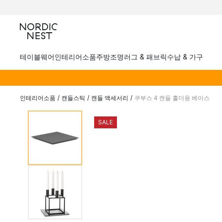
테이블웨어
인테리어소품
주방
조명
러그 & 패브릭
수납 & 가구
인테리어소품
/
캔들스틱
/
캔들 액세서리
/
쿠부스 4 캔들 홀더용 베이스
SALE