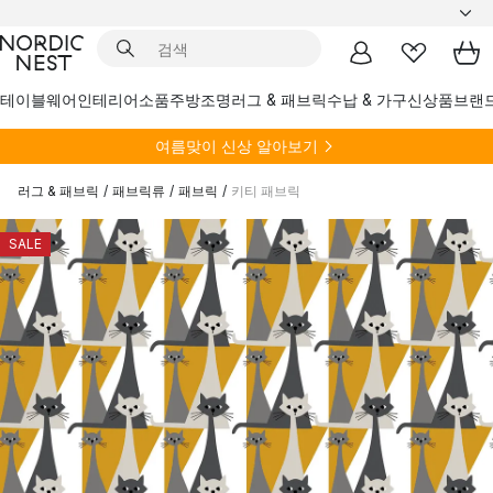
테이블웨어
인테리어소품
주방
조명
러그 & 패브릭
수납 & 가구
신상품
브랜
여름
맞이 신상 알아보기
러그 & 패브릭
/
패브릭류
/
패브릭
/
키티 패브릭
SALE