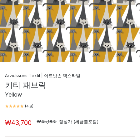
Arvidssons Textil | 아르빗손 텍스타일
키티 패브릭
Yellow
(
4.8
)
₩45,900
정상가 (세금불포함)
₩43,700