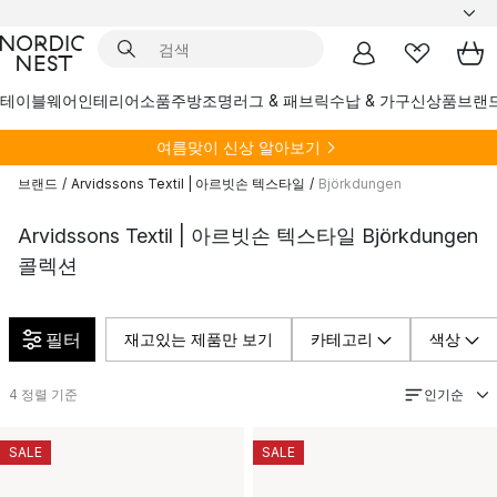
테이블웨어
인테리어소품
주방
조명
러그 & 패브릭
수납 & 가구
신상품
브랜
여름
맞이 신상 알아보기
브랜드
/
Arvidssons Textil | 아르빗손 텍스타일
/
Björkdungen
Arvidssons Textil | 아르빗손 텍스타일 Björkdungen
콜렉션
필터
재고있는 제품만 보기
카테고리
색상
인기순
4
정렬 기준
SALE
SALE