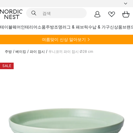
테이블웨어
인테리어소품
주방
조명
러그 & 패브릭
수납 & 가구
신상품
브랜
여름
맞이 신상 알아보기
주방
/
베이킹
/
파이 접시
/
우니코끼 파이 접시 Ø28 cm
SALE