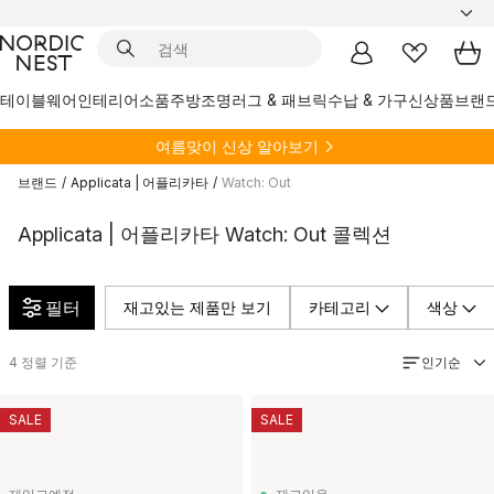
테이블웨어
인테리어소품
주방
조명
러그 & 패브릭
수납 & 가구
신상품
브랜
여름
맞이 신상 알아보기
브랜드
/
Applicata | 어플리카타
/
Watch: Out
Applicata | 어플리카타 Watch: Out 콜렉션
필터
재고있는 제품만 보기
카테고리
색상
인기순
4
정렬 기준
SALE
SALE