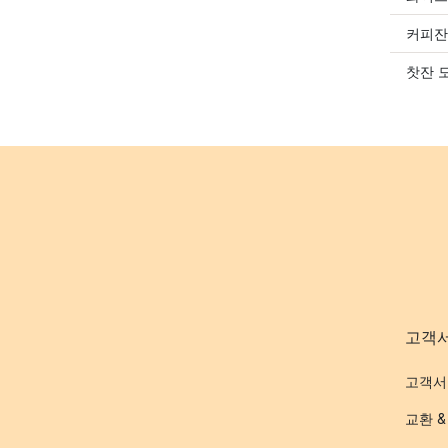
커피잔
찻잔 
고객
고객서
교환 &