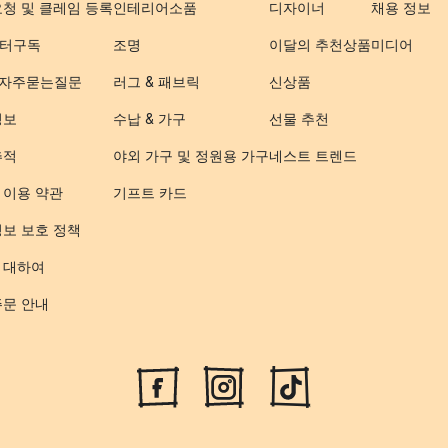
요청 및 클레임 등록
인테리어소품
디자이너
채용 정보
터구독
조명
이달의 추천상품
미디어
- 자주묻는질문
러그 & 패브릭
신상품
정보
수납 & 가구
선물 추천
추적
야외 가구 및 정원용 가구
네스트 트렌드
 이용 약관
기프트 카드
정보 보호 정책
 대하여
주문 안내