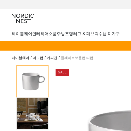
테이블웨어
인테리어소품
주방
조명
러그 & 패브릭
수납 & 가구
테이블웨어
/
머그컵
/
커피잔
/
플레이트보울컵 티컵
SALE