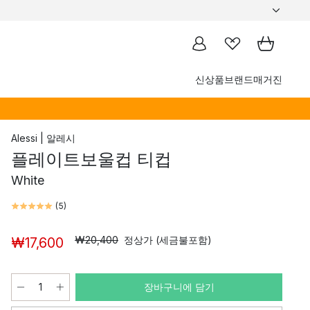
신상품
브랜드
매거진
Alessi | 알레시
플레이트보울컵 티컵
White
(
5
)
₩20,400
정상가 (세금불포함)
₩17,600
장바구니에 담기