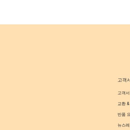
고객
고객서
교환 &
반품 
뉴스레