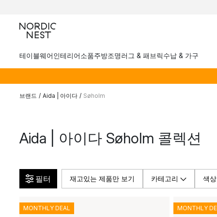
테이블웨어
인테리어소품
주방
조명
러그 & 패브릭
수납 & 가구
브랜드
/
Aida | 아이다
/
Søholm
Aida | 아이다 Søholm 콜렉션
필터
재고있는 제품만 보기
카테고리
색상
MONTHLY DEAL
MONTHLY DE