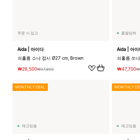
주문 시 입고
품절임박
Aida | 아이다
Aida | 아
쇠홀름 소냐 접시 Ø27 cm, Brown
쇠홀름 쏘냐 
₩28,500
₩47,700
₩37,800
₩
MONTHLY DEAL
MONTHLY DE
재고있음
재고있음