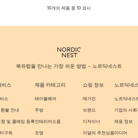
10개의 제품 중 10 표시
북유럽을 만나는 가장 쉬운 방법 - 노르딕네스트
서비스
제품 카테고리
쇼핑 정보
노르딕네
비스
테이블웨어
매거진
노르딕네스
 환불 안내
주방
브랜드
기업의 사회
요청 및 클레임 등록
인테리어소품
디자이너
채용 정보
터구독
조명
이달의 추천상품
미디어