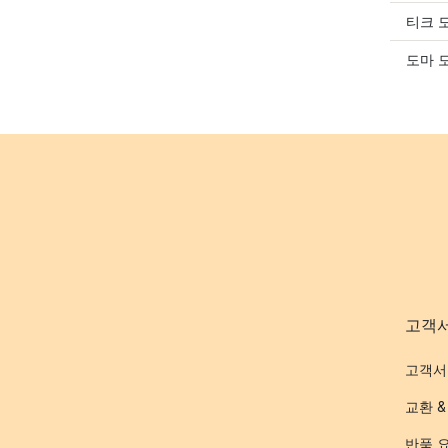
티크 
도마 
고객
고객서
교환 &
반품 