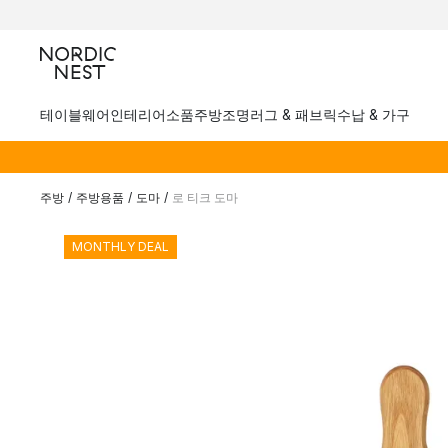
테이블웨어
인테리어소품
주방
조명
러그 & 패브릭
수납 & 가구
주방
/
주방용품
/
도마
/
로 티크 도마
MONTHLY DEAL