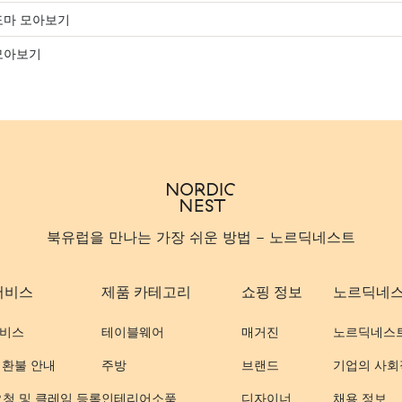
도마 모아보기
모아보기
북유럽을 만나는 가장 쉬운 방법 - 노르딕네스트
서비스
제품 카테고리
쇼핑 정보
노르딕네
비스
테이블웨어
매거진
노르딕네스
 환불 안내
주방
브랜드
기업의 사회
요청 및 클레임 등록
인테리어소품
디자이너
채용 정보