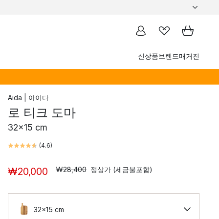
신상품
브랜드
매거진
Aida | 아이다
로 티크 도마
32x15 cm
(
4.6
)
₩28,400
정상가 (세금불포함)
₩20,000
32x15 cm