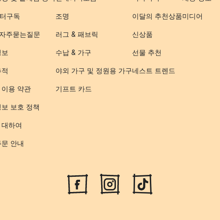
터구독
조명
이달의 추천상품
미디어
- 자주묻는질문
러그 & 패브릭
신상품
정보
수납 & 가구
선물 추천
추적
야외 가구 및 정원용 가구
네스트 트렌드
 이용 약관
기프트 카드
정보 보호 정책
 대하여
주문 안내