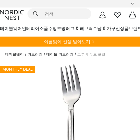
테이블웨어
인테리어소품
주방
조명
러그 & 패브릭
수납 & 가구
신상품
브랜
여름
맞이 신상 알아보기
테이블웨어
/
커트러리
/
테이블 커트러리
/
그루비 푸드 포크
MONTHLY DEAL