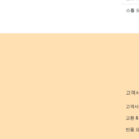
스툴 
고객
고객서
교환 &
반품 