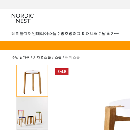
테이블웨어
인테리어소품
주방
조명
러그 & 패브릭
수납 & 가구
수납 & 가구
/
의자 & 스툴
/
스툴
/
해피 스툴
SALE