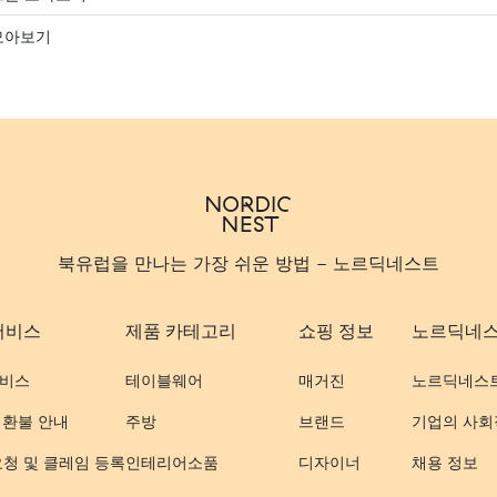
모아보기
북유럽을 만나는 가장 쉬운 방법 - 노르딕네스트
서비스
제품 카테고리
쇼핑 정보
노르딕네
비스
테이블웨어
매거진
노르딕네스
 환불 안내
주방
브랜드
기업의 사회
요청 및 클레임 등록
인테리어소품
디자이너
채용 정보