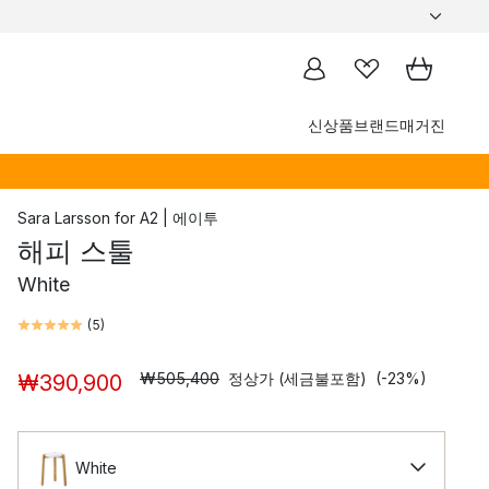
신상품
브랜드
매거진
Sara Larsson
for
A2 | 에이투
해피 스툴
White
(
5
)
₩505,400
정상가 (세금불포함)
(-23%)
₩390,900
White