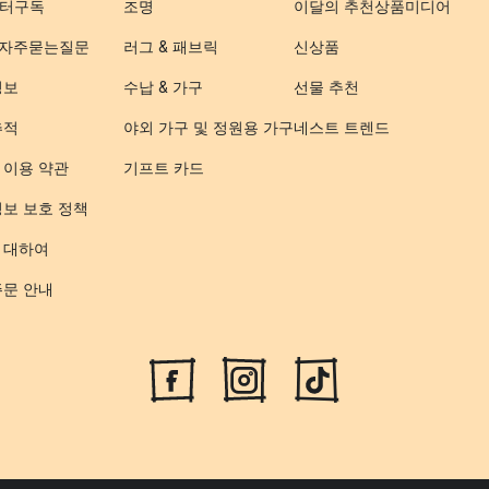
터구독
조명
이달의 추천상품
미디어
- 자주묻는질문
러그 & 패브릭
신상품
정보
수납 & 가구
선물 추천
추적
야외 가구 및 정원용 가구
네스트 트렌드
 이용 약관
기프트 카드
정보 보호 정책
 대하여
주문 안내