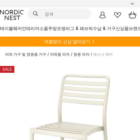
테이블웨어
인테리어소품
주방
조명
러그 & 패브릭
수납 & 가구
신상품
브랜
여름
맞이 신상 알아보기
야외 가구 및 정원용 가구
/
야외용 의자
/
정원 의자
/
메시나 체어
SALE