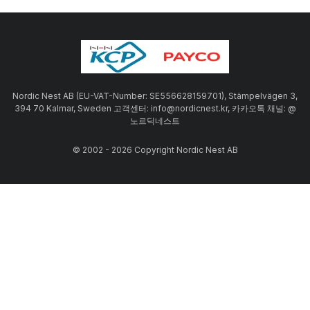
Nordic Nest AB (EU-VAT-Number: SE556628159701), Stämpelvägen 3,
394 70 Kalmar, Sweden 고객센터: info@nordicnest.kr, 카카오톡 채널: @
노르딕네스트
© 2002 - 2026 Copyright Nordic Nest AB