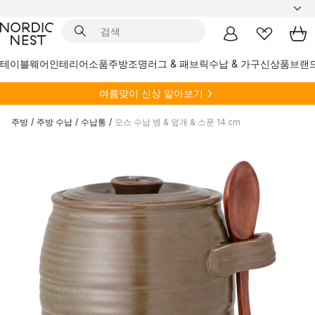
테이블웨어
인테리어소품
주방
조명
러그 & 패브릭
수납 & 가구
신상품
브랜
여름
맞이 신상 알아보기
주방
/
주방 수납
/
수납통
/
모스 수납 병 & 덮개 & 스푼 14 cm